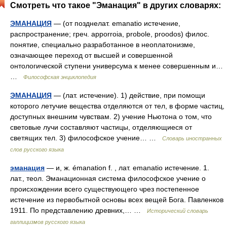
Смотреть что такое "Эманация" в других словарях:
ЭМАНАЦИЯ
— (от позднелат. emanatio истечение,
распространение; греч. apporroia, probole, proodos) филос.
понятие, специально разработанное в неоплатонизме,
означающее переход от высшей и совершенной
онтологической ступени универсума к менее совершенным и…
…
Философская энциклопедия
ЭМАНАЦИЯ
— (лат. истечение). 1) действие, при помощи
которого летучие вещества отделяются от тел, в форме частиц,
доступных внешним чувствам. 2) учение Ньютона о том, что
световые лучи составляют частицы, отделяющиеся от
светящих тел. 3) философское учение… …
Словарь иностранных
слов русского языка
эманация
— и, ж. émanation f. , лат. emanatio истечение. 1.
лат., теол. Эманационная система философское учение о
происхождении всего существующего чрез постепенное
истечение из первобытной основы всех вещей Бога. Павленков
1911. По представлению древних,… …
Исторический словарь
галлицизмов русского языка