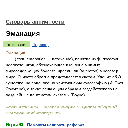
Словарь античности
Эманация
Толкование
Перевод
Эманация
(
лат.
emanation — истечение), понятие из философии
неоплатоников, обозначающее излияние мнимых
миросодержащих божеств, ираединпц (to proton) в несоверш.
мире. Э. часто образно представляется светом. Учение об Э.
существенно повлияло на христианскую философию (И. Скот
Эриугена), а также решающим образом воздействовало на
позднейшие пантеистич. системы (Бруно).
Словарь античности. — Перевод с немецкого. М.: Прогресс
.
Лейпцигский
Библиографический институт
.
1989
.
Игры ⚽
Поможем написать реферат