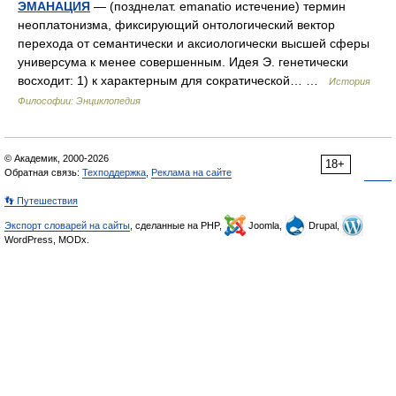
ЭМАНАЦИЯ
— (позднелат. emanatio истечение) термин
неоплатонизма, фиксирующий онтологический вектор
перехода от семантически и аксиологически высшей сферы
универсума к менее совершенным. Идея Э. генетически
восходит: 1) к характерным для сократической… …
История
Философии: Энциклопедия
© Академик, 2000-2026
18+
Обратная связь:
Техподдержка
,
Реклама на сайте
👣 Путешествия
Экспорт словарей на сайты
, сделанные на PHP,
Joomla,
Drupal,
WordPress, MODx.