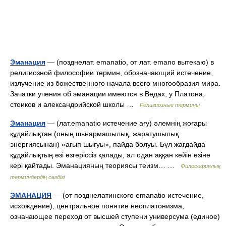
Эманация
— (позднелат. emanatio, от лат. emano вытекаю) в
религиозной философии термин, обозначающий истечение,
излучение из божественного начала всего многообразия мира.
Зачатки учения об эманации имеются в Ведах, у Платона,
стоиков и александрийской школы …
Религиозные термины
Эманация
— (лат.emanatio истечение ағу) әлемнің жоғары
құдайлықтан (оның шығармашылық, жаратушылық
энергиясынан) «ағып шығуы», пайда болуы. Бұл жағдайда
құдайлықтың өзі өзгеріссіз қалады, ал одан аққан кейін өзіне
кері қайтады. Эманацияның теориясы теизм… …
Философиялық
терминдердің сөздігі
ЭМАНАЦИЯ
— (от позднелатинского emanatio истечение,
исхождение), центральное понятие неоплатонизма,
означающее переход от высшей ступени универсума (единое)